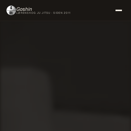
Goshin
LØRENSKOG JU JITSU · SIDEN 2011
Hjem
Om oss
Finn oss
Timeplan
Priser