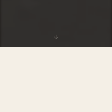
↓
条 01 — SE PÅ
Slik trener vi Ju Jitsu.
Voksne og
barn.
Voksentrening
Barnetrening
1:42
BASICS · MASTERY
1:18
CHAMPS · JUNIOR