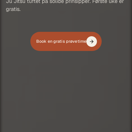
Ju Jitsu tuftet på solide prinsipper. Første uke er
gratis.
Book en gratis prøvetime