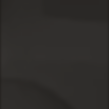
Kontakt
SKÅRERSLETTA
60, LØRENSKOG
LARS@GOSHIN.NO